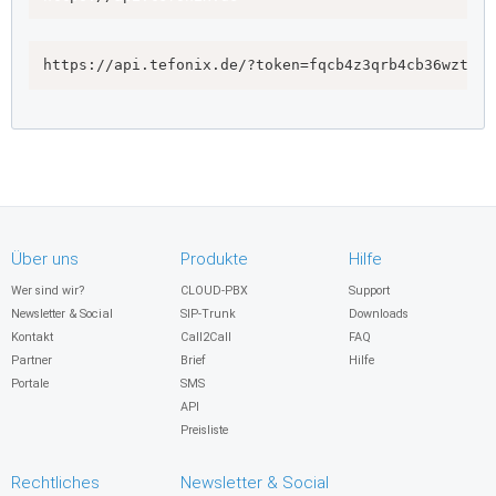
https://api.tefonix.de/?token=fqcb4z3qrb4cb36wztrbt
Über uns
Produkte
Hilfe
Wer sind wir?
CLOUD-PBX
Support
Newsletter & Social
SIP-Trunk
Downloads
Kontakt
Call2Call
FAQ
Partner
Brief
Hilfe
Portale
SMS
API
Preisliste
Rechtliches
Newsletter & Social