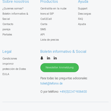
Sobre nosotros
Productos
Ayuda
¿Quienes somos?
Centralita en la nube
Support
Boletin informativo &
troncal SIP
Descargas
Social
Call2Call
FAQ
Contacto
Carta
Ayuda
pareja
SMS
Portales
API
Lista de precios
Legal
Boletin informativo & Social
Condiciones
imprimir
Newsletter Anmeldung
protección de Datos
EULA
Para todas las preguntas adicionales:
ticket@tefonix.de
O por teléfono:
+49(0)2247-906400