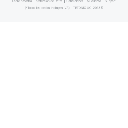
Sobre nosotros
protección de Datos
Condiciones
Mi cuenta
Support
(*Todos los precios incluyen IVA)
TEFONIX UG
, 2023 ©