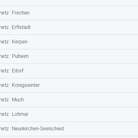
netz : Frechen
etz : Erftstadt
netz : Kerpen
netz : Pulheim
etz : Eitorf
netz : Königswinter
netz : Much
netz : Lohmar
tnetz : Neunkirchen-Seelscheid