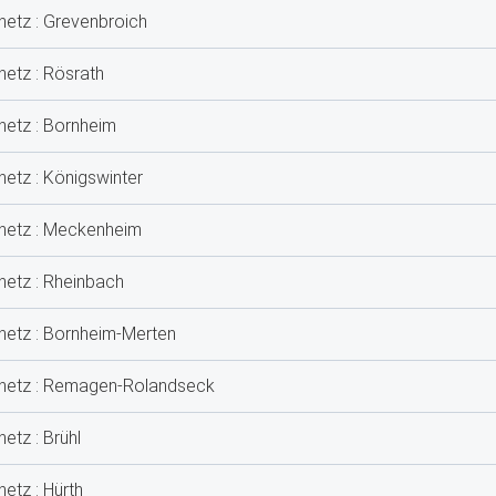
netz : Grevenbroich
netz : Rösrath
netz : Bornheim
netz : Königswinter
tnetz : Meckenheim
netz : Rheinbach
tnetz : Bornheim-Merten
stnetz : Remagen-Rolandseck
etz : Brühl
etz : Hürth