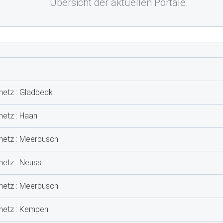
Übersicht der aktuellen Portale.
netz : Gladbeck
netz : Haan
tnetz : Meerbusch
netz : Neuss
tnetz : Meerbusch
tnetz : Kempen