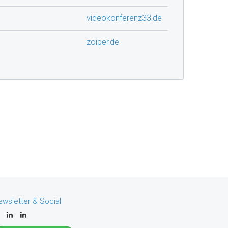
videokonferenz33.de
zoiper.de
ewsletter & Social