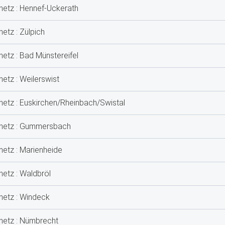
netz : Hennef-Uckerath
etz : Zülpich
netz : Bad Münstereifel
netz : Weilerswist
netz : Euskirchen/Rheinbach/Swistal
stnetz : Gummersbach
netz : Marienheide
netz : Waldbröl
netz : Windeck
tnetz : Nümbrecht