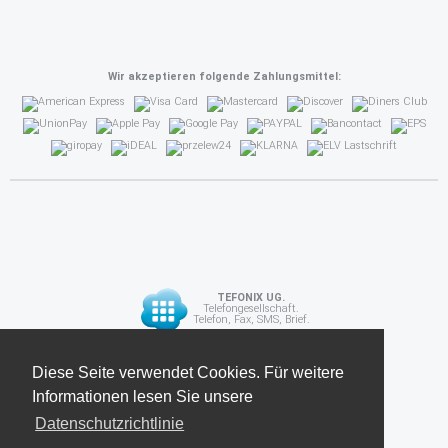
Wir akzeptieren folgende Zahlungsmittel:
TEFONIX UG.
Telefongesellschaft.
Telefon, Fax, SMS, Brief.
Diese Seite verwendet Cookies. Für weitere
Diese Seite verwendet Cookies. Für weitere
API
Informationen lesen Sie unsere
Informationen lesen Sie unsere
Datenschutzrichtlinie
Datenschutzrichtlinie