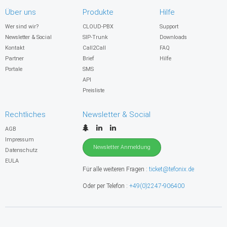
Über uns
Produkte
Hilfe
Wer sind wir?
CLOUD-PBX
Support
Newsletter & Social
SIP-Trunk
Downloads
Kontakt
Call2Call
FAQ
Partner
Brief
Hilfe
Portale
SMS
API
Preisliste
Rechtliches
Newsletter & Social
AGB
Impressum
Newsletter Anmeldung
Datenschutz
EULA
Für alle weiteren Fragen :
ticket@tefonix.de
Oder per Telefon :
+49(0)2247-906400