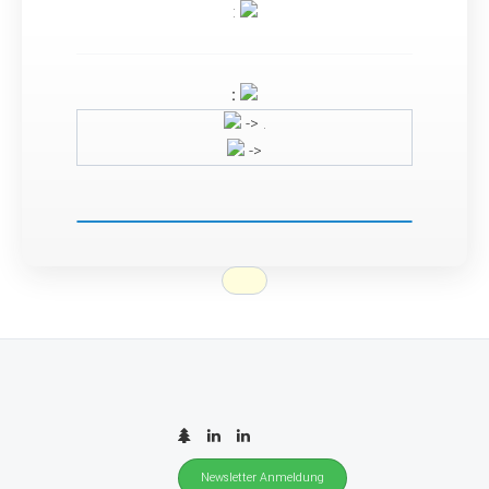
:
:
-> .
->
Newsletter Anmeldung