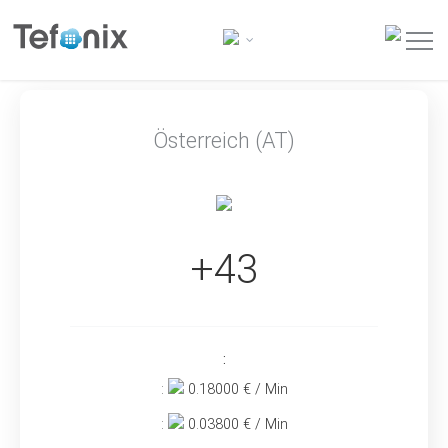
Österreich (AT)
+43
:
:
0.18000
€ / Min
:
0.03800
€ / Min