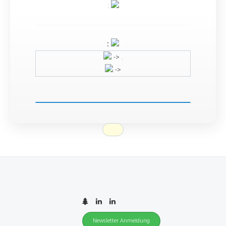
:
:
-> .
->
Newsletter Anmeldung