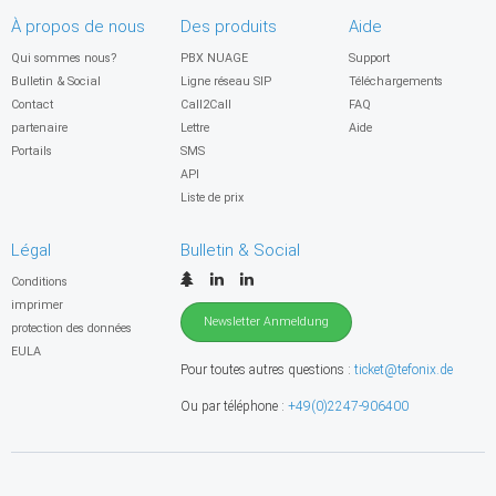
À propos de nous
Des produits
Aide
Qui sommes nous?
PBX NUAGE
Support
Bulletin & Social
Ligne réseau SIP
Téléchargements
Contact
Call2Call
FAQ
partenaire
Lettre
Aide
Portails
SMS
API
Liste de prix
Légal
Bulletin & Social
Conditions
imprimer
Newsletter Anmeldung
protection des données
EULA
Pour toutes autres questions :
ticket@tefonix.de
Ou par téléphone :
+49(0)2247-906400