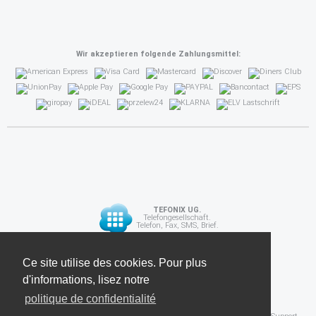
Wir akzeptieren folgende Zahlungsmittel:
TEFONIX UG.
Telefongesellschaft.
Telefon, Fax, SMS, Brief.
Diese Seite verwendet Cookies. Für weitere
Ce site utilise des cookies. Pour plus
API
Informationen lesen Sie unsere
d'informations, lisez notre
Datenschutzrichtlinie
politique de confidentialité