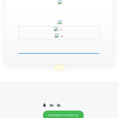
:
:
-> .
->
Newsletter Anmeldung