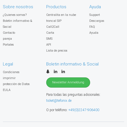
Sobre nosotros
Productos
Ayuda
¿Quienes somos?
Centralita en la nube
Support
Boletin informativo &
troncal SIP
Descargas
Social
Call2Call
FAQ
Contacto
Carta
Ayuda
pareja
SMS
Portales
API
Lista de precios
Legal
Boletin informativo & Social
Condiciones
imprimir
Newsletter Anmeldung
protección de Datos
EULA
Para todas las preguntas adicionales:
ticket@tefonix.de
O por teléfono:
+49(0)2247-906400