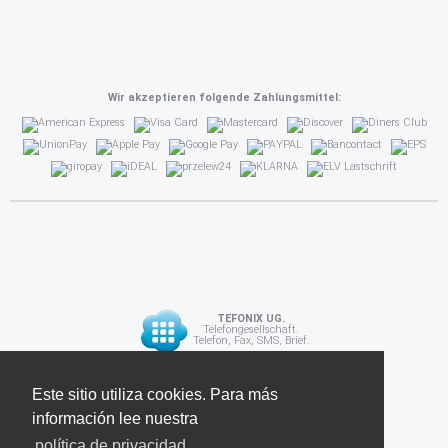
Wir akzeptieren folgende Zahlungsmittel:
TEFONIX UG.
Telefongesellschaft.
Telefon, Fax, SMS, Brief.
Diese Seite verwendet Cookies. Für weitere
Este sitio utiliza cookies. Para más
API
Informationen lesen Sie unsere
información lee nuestra
Datenschutzrichtlinie
política de privacidad