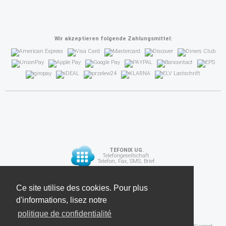
Wir akzeptieren folgende Zahlungsmittel:
TEFONIX UG.
Telefongesellschaft.
Telefon, Fax, SMS, Brief.
Diese Seite verwendet Cookies. Für weitere
Ce site utilise des cookies. Pour plus
API
Informationen lesen Sie unsere
d'informations, lisez notre
Datenschutzrichtlinie
politique de confidentialité