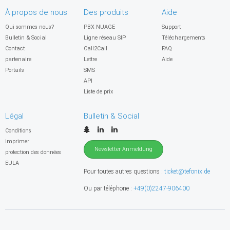
À propos de nous
Des produits
Aide
Qui sommes nous?
PBX NUAGE
Support
Bulletin & Social
Ligne réseau SIP
Téléchargements
Contact
Call2Call
FAQ
partenaire
Lettre
Aide
Portails
SMS
API
Liste de prix
Légal
Bulletin & Social
Conditions
imprimer
Newsletter Anmeldung
protection des données
EULA
Pour toutes autres questions :
ticket@tefonix.de
Ou par téléphone :
+49(0)2247-906400