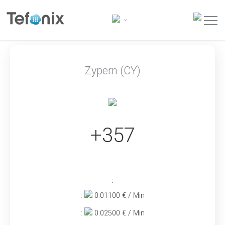
Zypern (CY)
+357
:
:
0.01100
€ / Min
:
0.02500
€ / Min