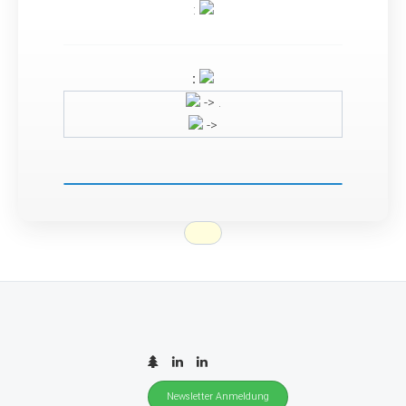
:
:
-> .
->
Newsletter Anmeldung