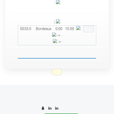
:
:
0033-5
Bordeaux
0.00
10.00
-> .
->