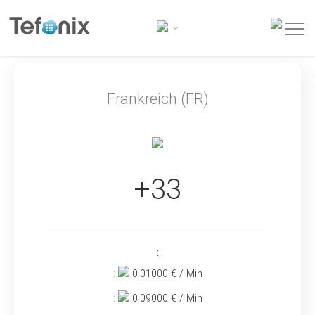
Frankreich (FR)
+33
:
:
0.01000
€ / Min
:
0.09000
€ / Min