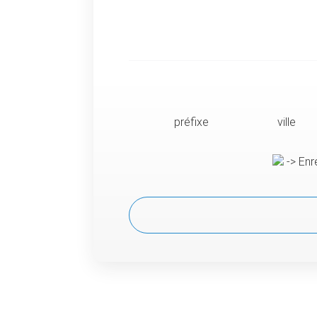
préfixe
ville
-> Enr