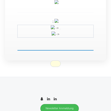
:
:
-> .
->
Newsletter Anmeldung