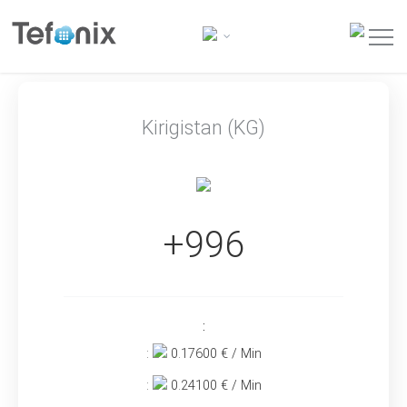
Kirigistan (KG)
+996
:
:
0.17600
€ / Min
:
0.24100
€ / Min