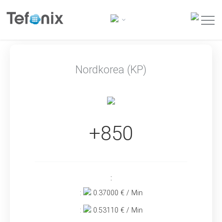
Nordkorea (KP)
+850
:
:
0.37000
€ / Min
:
0.53110
€ / Min