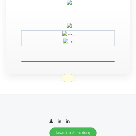
:
:
-> .
->
Newsletter Anmeldung