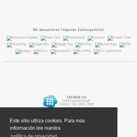
Wir akzeptieren folgende Zahlungsmittel:
TEFONIX UG.
Telefongesellschaft.
Telefon, Fax, SMS, Brief.
Diese Seite verwendet Cookies. Für weitere
Este sitio utiliza cookies. Para más
API
Informationen lesen Sie unsere
información lee nuestra
Datenschutzrichtlinie
política de privacidad