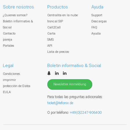
Sobre nosotros
Productos
Ayuda
¿Quienes somos?
Centralita en la nube
Support
Boletin informativo &
troncal SIP
Descargas
Social
Call2Call
FAQ
Contacto
Carta
Ayuda
pareja
SMS
Portales
API
Lista de precios
Legal
Boletin informativo & Social
Condiciones
imprimir
Newsletter Anmeldung
protección de Datos
EULA
Para todas las preguntas adicionales:
ticket@tefonix.de
O por teléfono:
+49(0)2247-906400