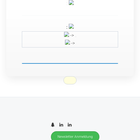
:
:
-> .
->
Newsletter Anmeldung