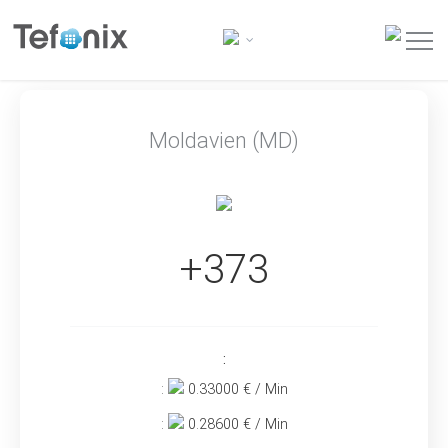
Moldavien (MD)
+373
:
:
0.33000
€ / Min
:
0.28600
€ / Min