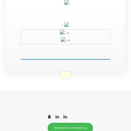
:
:
-> .
->
Newsletter Anmeldung