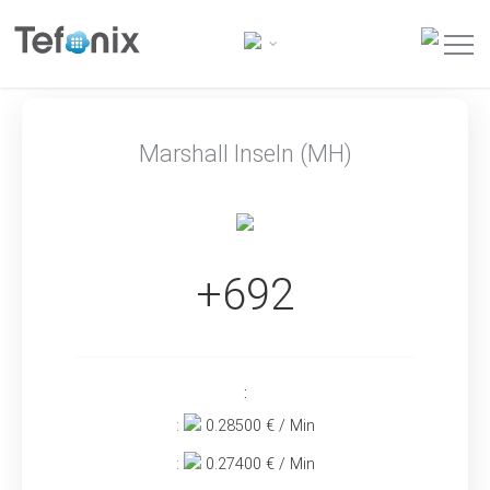
Marshall Inseln (MH)
+692
:
:
0.28500
€ / Min
:
0.27400
€ / Min