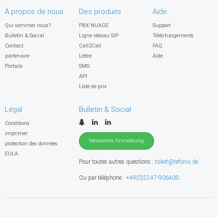
À propos de nous
Des produits
Aide
Qui sommes nous?
PBX NUAGE
Support
Bulletin & Social
Ligne réseau SIP
Téléchargements
Contact
Call2Call
FAQ
partenaire
Lettre
Aide
Portails
SMS
API
Liste de prix
Légal
Bulletin & Social
Conditions
imprimer
Newsletter Anmeldung
protection des données
EULA
Pour toutes autres questions :
ticket@tefonix.de
Ou par téléphone :
+49(0)2247-906400