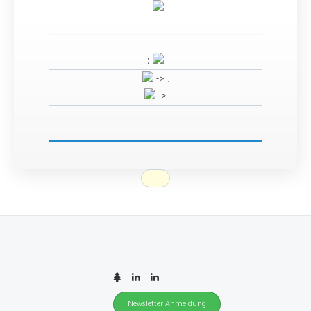
:
:
-> .
->
Newsletter Anmeldung