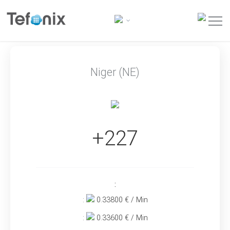
Niger (NE)
+227
:
:
0.33800
€ / Min
:
0.33600
€ / Min