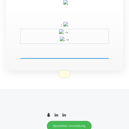
:
:
-> .
->
Newsletter Anmeldung