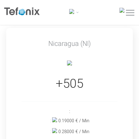
Nicaragua (NI)
+505
:
:
0.19000
€ / Min
:
0.28000
€ / Min