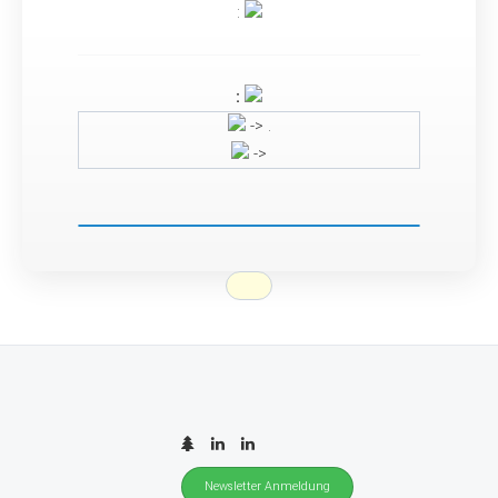
:
:
-> .
->
Newsletter Anmeldung