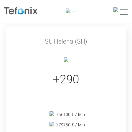
St. Helena (SH)
+290
:
:
0.56100
€ / Min
:
0.79750
€ / Min