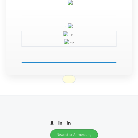
:
:
-> .
->
Newsletter Anmeldung