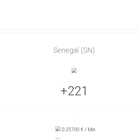
Senegal (SN)
+221
:
:
0.25700
€ / Min