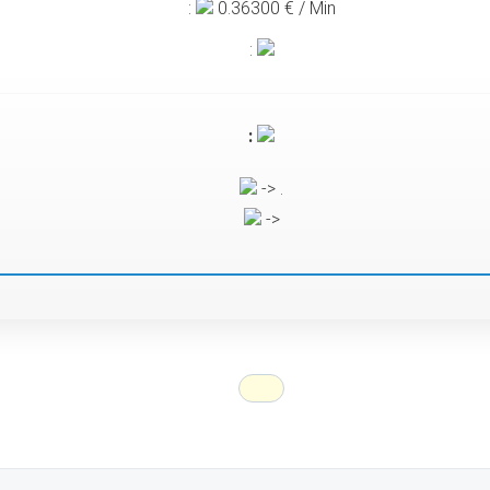
:
0.36300
€ / Min
:
:
-> .
->