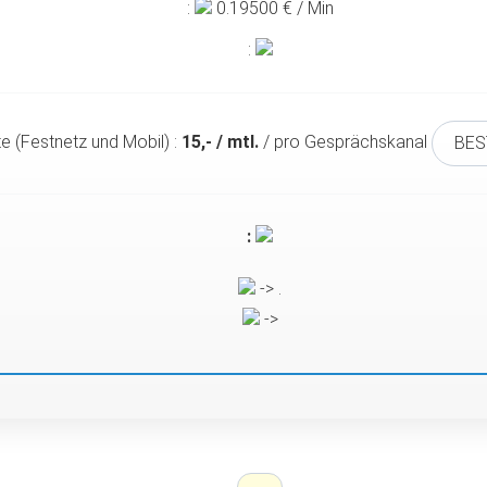
:
0.19500
€ / Min
:
te (Festnetz und Mobil) :
15,- / mtl.
/ pro Gesprächskanal
BES
:
-> .
->