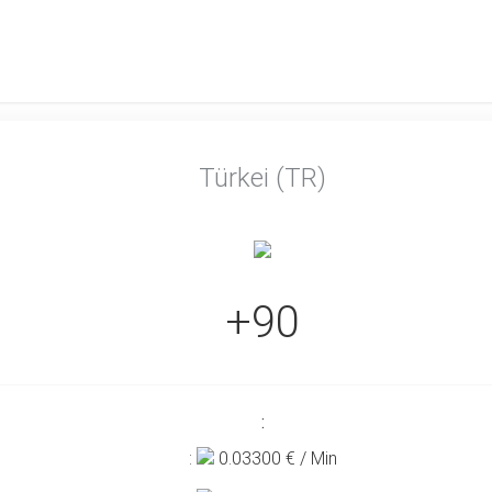
Türkei (TR)
+90
:
:
0.03300
€ / Min