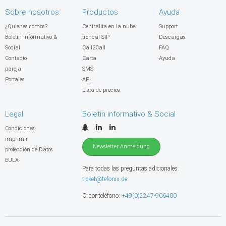
Sobre nosotros
Productos
Ayuda
¿Quienes somos?
Centralita en la nube
Support
Boletin informativo &
troncal SIP
Descargas
Social
Call2Call
FAQ
Contacto
Carta
Ayuda
pareja
SMS
Portales
API
Lista de precios
Legal
Boletin informativo & Social
Condiciones
imprimir
Newsletter Anmeldung
protección de Datos
EULA
Para todas las preguntas adicionales:
ticket@tefonix.de
O por teléfono:
+49(0)2247-906400