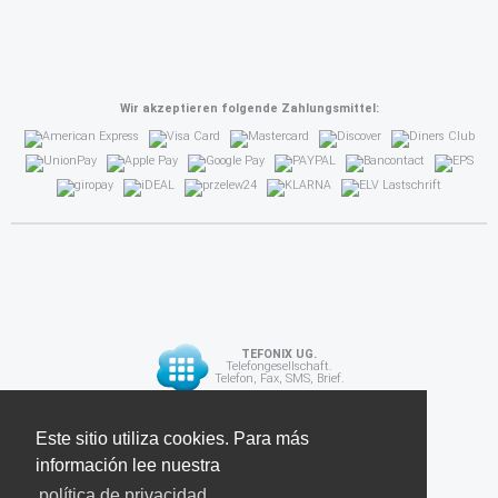
Wir akzeptieren folgende Zahlungsmittel:
TEFONIX UG.
Telefongesellschaft.
Telefon, Fax, SMS, Brief.
Diese Seite verwendet Cookies. Für weitere
Este sitio utiliza cookies. Para más
API
Informationen lesen Sie unsere
información lee nuestra
Datenschutzrichtlinie
política de privacidad