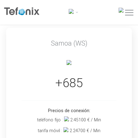
Samoa (WS)
+685
Precios de conexión:
teléfono fijo :
2.45100
€ / Min
tarifa móvil :
2.24700
€ / Min