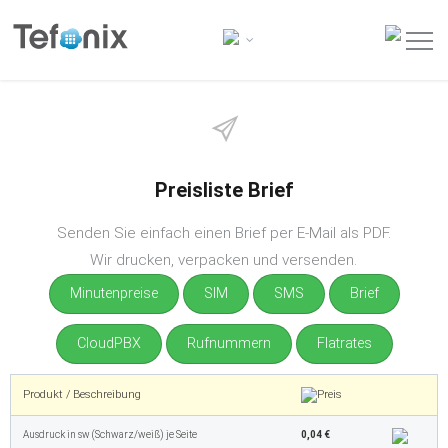
Preisliste Brief
Senden Sie einfach einen Brief per E-Mail als PDF.
Wir drucken, verpacken und versenden.
Minutenpreise
SIM
SMS
Brief
CloudPBX
Rufnummern
Flatrates
Produkt / Beschreibung
Ausdruck in sw (Schwarz/weiß) je Seite
0,04 €