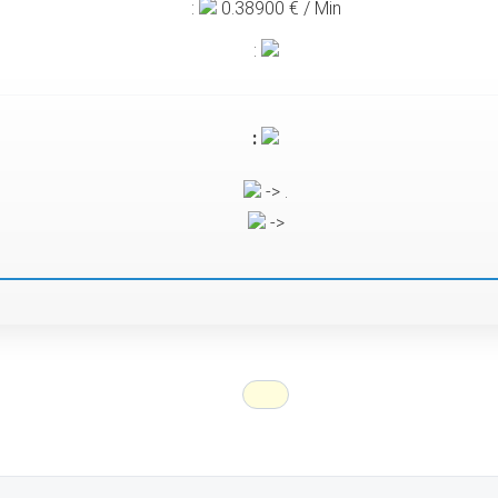
:
0.38900
€ / Min
:
:
-> .
->