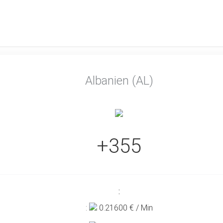
Albanien (AL)
+355
:
:
0.21600
€ / Min