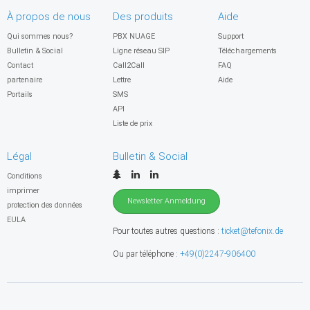
À propos de nous
Des produits
Aide
Qui sommes nous?
PBX NUAGE
Support
Bulletin & Social
Ligne réseau SIP
Téléchargements
Contact
Call2Call
FAQ
partenaire
Lettre
Aide
Portails
SMS
API
Liste de prix
Légal
Bulletin & Social
Conditions
imprimer
Newsletter Anmeldung
protection des données
EULA
Pour toutes autres questions :
ticket@tefonix.de
Ou par téléphone :
+49(0)2247-906400