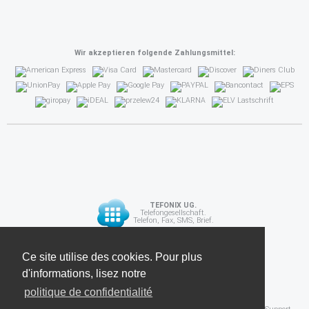
Wir akzeptieren folgende Zahlungsmittel:
TEFONIX UG.
Telefongesellschaft.
Telefon, Fax, SMS, Brief.
Diese Seite verwendet Cookies. Für weitere
Ce site utilise des cookies. Pour plus
API
Informationen lesen Sie unsere
d'informations, lisez notre
Datenschutzrichtlinie
politique de confidentialité