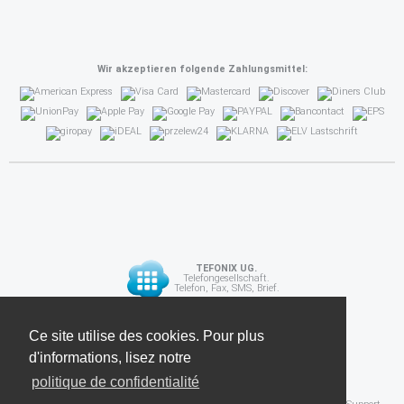
Wir akzeptieren folgende Zahlungsmittel:
TEFONIX UG.
Telefongesellschaft.
Telefon, Fax, SMS, Brief.
Diese Seite verwendet Cookies. Für weitere
Ce site utilise des cookies. Pour plus
API
Informationen lesen Sie unsere
d'informations, lisez notre
Datenschutzrichtlinie
politique de confidentialité