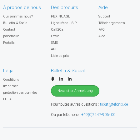
À propos de nous
Des produits
Aide
Qui sommes nous?
PBX NUAGE
Support
Bulletin & Social
Ligne réseau SIP
Téléchargements
Contact
Call2Call
FAQ
partenaire
Lettre
Aide
Portails
SMS
API
Liste de prix
Légal
Bulletin & Social
Conditions
imprimer
Newsletter Anmeldung
protection des données
EULA
Pour toutes autres questions :
ticket@tefonix.de
Ou par téléphone :
+49(0)2247-906400