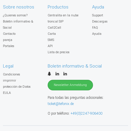
Sobre nosotros
Productos
Ayuda
¿Quienes somos?
Centralita en la nube
Support
Boletin informativo &
troncal SIP
Descargas
Social
Call2Call
FAQ
Contacto
Carta
Ayuda
pareja
SMS
Portales
API
Lista de precios
Legal
Boletin informativo & Social
Condiciones
imprimir
Newsletter Anmeldung
protección de Datos
EULA
Para todas las preguntas adicionales:
ticket@tefonix.de
O por teléfono:
+49(0)2247-906400