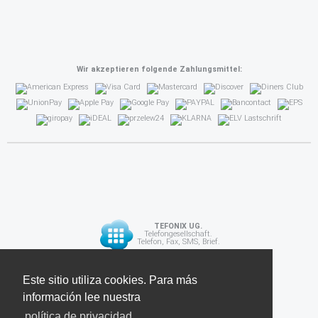
Wir akzeptieren folgende Zahlungsmittel:
TEFONIX UG.
Telefongesellschaft.
Telefon, Fax, SMS, Brief.
Diese Seite verwendet Cookies. Für weitere
Este sitio utiliza cookies. Para más
API
Informationen lesen Sie unsere
información lee nuestra
Datenschutzrichtlinie
política de privacidad