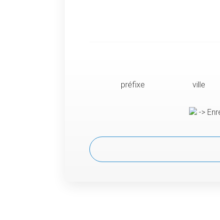
préfixe
ville
-> Enr