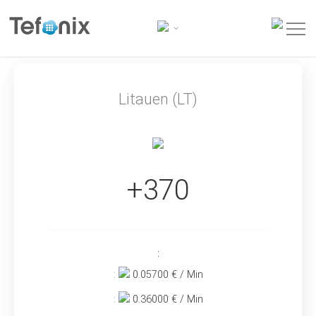
Litauen (LT)
+370
:
:
0.05700
€ / Min
:
0.36000
€ / Min