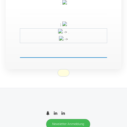
:
:
-> .
->
Newsletter Anmeldung