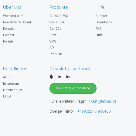
Über uns
Produkte
Hilfe
Wer sind wir?
CLOUD-PBX
Support
Newsletter & Social
SIP-Trunk
Downloads
Kontakt
Call2Call
FAQ
Partner
Brief
Hilfe
Portale
SMS
API
Preisliste
Rechtliches
Newsletter & Social
AGB
Impressum
Newsletter Anmeldung
Datenschutz
EULA
Für alle weiteren Fragen :
ticket@tefonix.de
Oder per Telefon :
+49(0)2247-906400