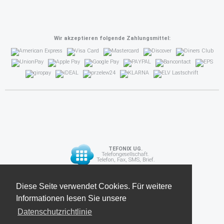
Wir akzeptieren folgende Zahlungsmittel:
TEFONIX UG.
Telefongesellschaft.
Telefon, Fax, SMS, Brief.
Diese Seite verwendet Cookies. Für weitere
Diese Seite verwendet Cookies. Für weitere
API
Informationen lesen Sie unsere
Informationen lesen Sie unsere
Datenschutzrichtlinie
Datenschutzrichtlinie