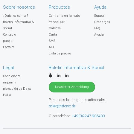
Sobre nosotros
Productos
Ayuda
¿Quienes somos?
Centralita en la nube
Support
Boletin informativo &
troncal SIP
Descargas
Social
Call2Call
FAQ
Contacto
Carta
Ayuda
pareja
SMS
Portales
API
Lista de precios
Legal
Boletin informativo & Social
Condiciones
imprimir
Newsletter Anmeldung
protección de Datos
EULA
Para todas las preguntas adicionales:
ticket@tefonix.de
O por teléfono:
+49(0)2247-906400