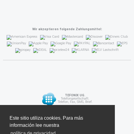
Wir akzeptieren folgende Zahlungsmittel:
TEFONIX UG.
Telefongesellschaft.
Telefon, Fax, SMS, Brief.
Diese Seite verwendet Cookies. Für weitere
Este sitio utiliza cookies. Para más
API
Informationen lesen Sie unsere
información lee nuestra
Datenschutzrichtlinie
política de privacidad