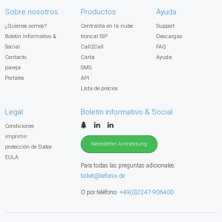
Sobre nosotros
Productos
Ayuda
¿Quienes somos?
Centralita en la nube
Support
Boletin informativo &
troncal SIP
Descargas
Social
Call2Call
FAQ
Contacto
Carta
Ayuda
pareja
SMS
Portales
API
Lista de precios
Legal
Boletin informativo & Social
Condiciones
imprimir
Newsletter Anmeldung
protección de Datos
EULA
Para todas las preguntas adicionales:
ticket@tefonix.de
O por teléfono:
+49(0)2247-906400