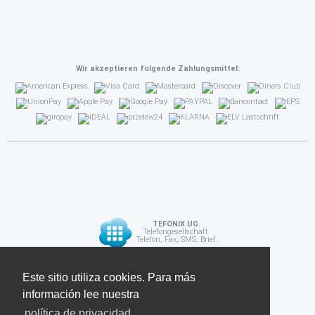
Wir akzeptieren folgende Zahlungsmittel:
TEFONIX UG.
Telefongesellschaft.
Telefon, Fax, SMS, Brief.
Diese Seite verwendet Cookies. Für weitere
Este sitio utiliza cookies. Para más
API
Informationen lesen Sie unsere
información lee nuestra
Datenschutzrichtlinie
política de privacidad