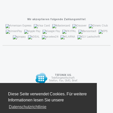
Wir akzeptieren folgende Zahlungsmittel:
TEFONIX UG.
Telefongesellschaft.
Telefon, Fax, SMS, Brief.
Diese Seite verwendet Cookies. Für weitere
Diese Seite verwendet Cookies. Für weitere
API
Informationen lesen Sie unsere
Informationen lesen Sie unsere
Datenschutzrichtlinie
Datenschutzrichtlinie