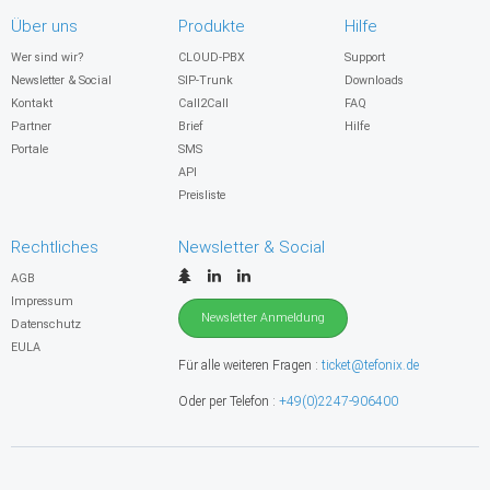
Über uns
Produkte
Hilfe
Wer sind wir?
CLOUD-PBX
Support
Newsletter & Social
SIP-Trunk
Downloads
Kontakt
Call2Call
FAQ
Partner
Brief
Hilfe
Portale
SMS
API
Preisliste
Rechtliches
Newsletter & Social
AGB
Impressum
Newsletter Anmeldung
Datenschutz
EULA
Für alle weiteren Fragen :
ticket@tefonix.de
Oder per Telefon :
+49(0)2247-906400