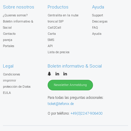
Sobre nosotros
Productos
Ayuda
¿Quienes somos?
Centralita en la nube
Support
Boletin informativo &
troncal SIP
Descargas
Social
Call2Call
FAQ
Contacto
Carta
Ayuda
pareja
SMS
Portales
API
Lista de precios
Legal
Boletin informativo & Social
Condiciones
imprimir
Newsletter Anmeldung
protección de Datos
EULA
Para todas las preguntas adicionales:
ticket@tefonix.de
O por teléfono:
+49(0)2247-906400