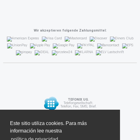
Wir akzeptieren folgende Zahlungsmittel:
TEFONIX UG.
Telefongesellschaft.
Telefon, Fax, SMS, Brief.
Diese Seite verwendet Cookies. Für weitere
Este sitio utiliza cookies. Para más
API
Informationen lesen Sie unsere
información lee nuestra
Datenschutzrichtlinie
política de privacidad