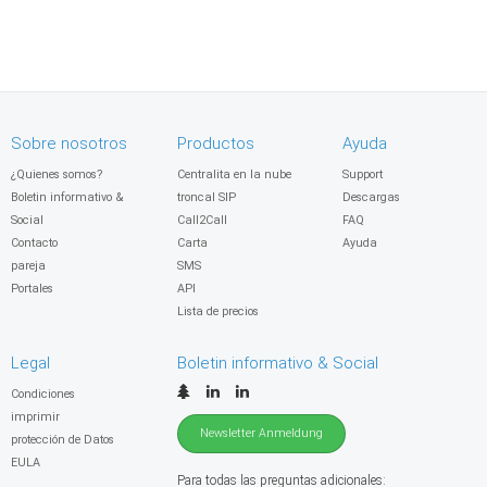
Sobre nosotros
Productos
Ayuda
¿Quienes somos?
Centralita en la nube
Support
Boletin informativo &
troncal SIP
Descargas
Social
Call2Call
FAQ
Contacto
Carta
Ayuda
pareja
SMS
Portales
API
Lista de precios
Legal
Boletin informativo & Social
Condiciones
imprimir
Newsletter Anmeldung
protección de Datos
EULA
Para todas las preguntas adicionales: