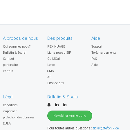
À propos de nous
Des produits
Aide
Qui sommes nous?
PBX NUAGE
Support
Bulletin & Social
Ligne réseau SIP
Téléchargements
Contact
Call2Call
FAQ
partenaire
Lettre
Aide
Portails
SMS
API
Liste de prix
Légal
Bulletin & Social
Conditions
imprimer
Newsletter Anmeldung
protection des données
EULA
Pour toutes autres questions :
ticket@tefonix.de