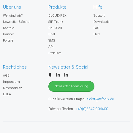
Über uns
Produkte
Hilfe
Wer sind wir?
CLOUD-PBX
Support
Newsletter & Social
SIP-Trunk
Downloads
Kontakt
Call2Call
FAQ
Partner
Brief
Hilfe
Portale
SMS
API
Preisliste
Rechtliches
Newsletter & Social
AGB
Impressum
Newsletter Anmeldung
Datenschutz
EULA
Für alle weiteren Fragen :
ticket@tefonix.de
Oder per Telefon :
+49(0)2247-906400