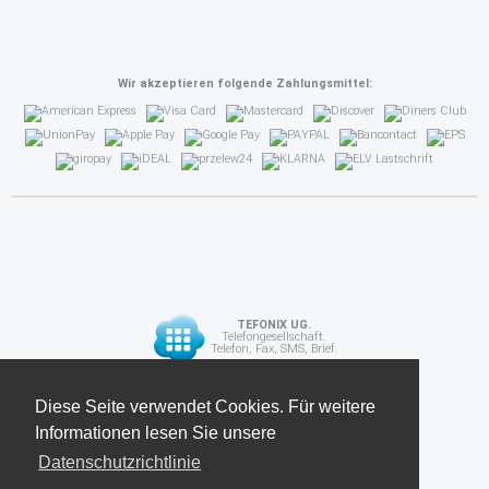
Wir akzeptieren folgende Zahlungsmittel:
TEFONIX UG.
Telefongesellschaft.
Telefon, Fax, SMS, Brief.
Diese Seite verwendet Cookies. Für weitere
Diese Seite verwendet Cookies. Für weitere
API
Informationen lesen Sie unsere
Informationen lesen Sie unsere
Datenschutzrichtlinie
Datenschutzrichtlinie