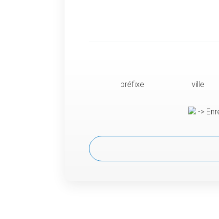
préfixe
ville
-> Enr