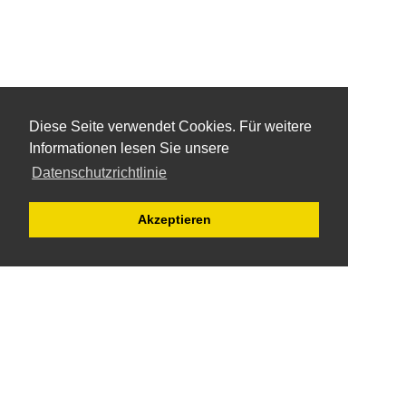
Diese Seite verwendet Cookies. Für weitere
Diese Seite verwendet Cookies. Für weitere
Informationen lesen Sie unsere
Informationen lesen Sie unsere
Datenschutzrichtlinie
Datenschutzrichtlinie
Akzeptieren
Akzeptieren
Telefongesellschaften ... gibt es viele