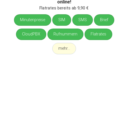
online!
Flatrates bereits ab 9,90 €
Minutenpreise
SIM
SMS
Brief
CloudPBX
Rufnummern
Flatrates
mehr...